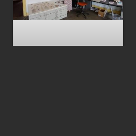
OFFENE ATELIERS
2026
Liebe Kolleginnen und Kollegen aus dem
Bereich Bildende Kunst, Schmuck und
Design,
Auch in diesem Jahr gibt es wieder die